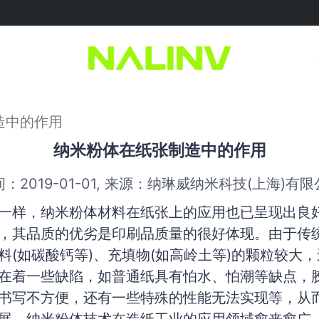
用
建筑应用
涂料应用
光电应用
工程
用
用
略
料
消费电子应用
核心价值
改性母粒
陶瓷涂料
行业资讯
造中的作用
纳米粉体在纸张制造中的作用
：2019-01-01, 来源：纳琳威纳米科技(上海)有
一样，纳米粉体材料在纸张上的应用也已呈现出良
，其品质的优劣是印刷品质量的很好体现。由于传
料(如碳酸钙等)、充填物(如高岭土等)的颗粒较大
在着一些缺陷，如普通纸具有怕水、怕潮等缺点，
书写不方便，还有一些特殊的性能无法实现等，从