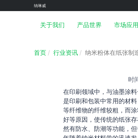
纳琳威
汽车应
关于我们
产品世界
市场应
公司介绍
安全&环境
纳米粉体
新能源应
公司战
纳米浆
首页
行业资讯
纳米粉体在纸张制
时间
在印刷领域中，与油墨涂料
是印刷和包装中常用的材料
等纤维物的纤维较粗，而涂
好等原因，使传统的纸张存
然有防水、防潮等功能，但